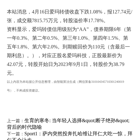
本站消息，4月16日爱玛转债收盘下跌1.08%，报127.74元/
张，成交额7815.75万元，转股溢价率17.78%。
资料显示，爱玛转债信用级别为“AA”，债券期限6年（第
一年0.3%、第二年0.5%、第三年1.0%、第四年1.5%、第
五年1.8%、第六年2.0%。到期赎回价为110元（含最后一
期利息）。），对应正股名爱玛科技，正股最新价为
42.07元，转股开始日为2023年9月1日，转股价为38.79
元。
以上内容为本站据公开信息整理，由智能算法生成（网信算备310104345710301240019
号），不构成投资建议。
生育的寒冬: 当年轻人选择&quot;断子绝孙&quot;
上一篇：
背后的时代隐喻
Sport1：萨内突然投奔扎哈维让拜仁大吃一惊，拜
下一篇：